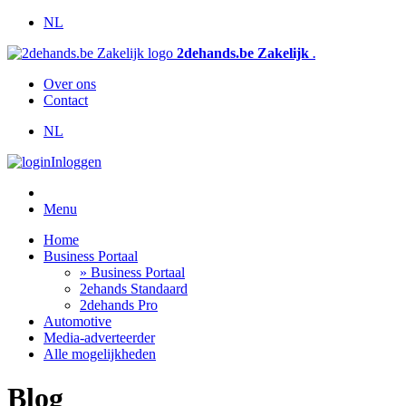
NL
2dehands.be Zakelijk
.
Over ons
Contact
NL
Inloggen
Menu
Home
Business Portaal
» Business Portaal
2ehands Standaard
2dehands Pro
Automotive
Media-adverteerder
Alle mogelijkheden
Blog