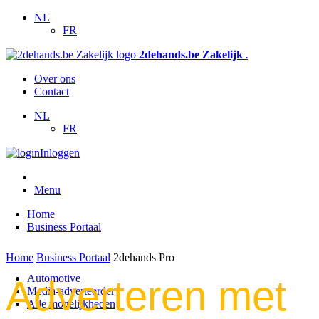
NL
FR
2dehands.be Zakelijk
.
Over ons
Contact
NL
FR
Inloggen
Menu
Home
Business Portaal
» Business Portaal
2ehands Standaard
Home
Business Portaal
2dehands Pro
2dehands Pro
Automotive
Adverteren met
Media-adverteerder
Alle mogelijkheden