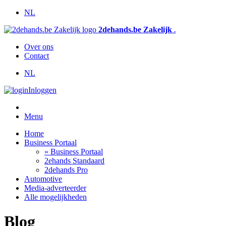
NL
2dehands.be Zakelijk
.
Over ons
Contact
NL
Inloggen
Menu
Home
Business Portaal
» Business Portaal
2ehands Standaard
2dehands Pro
Automotive
Media-adverteerder
Alle mogelijkheden
Blog