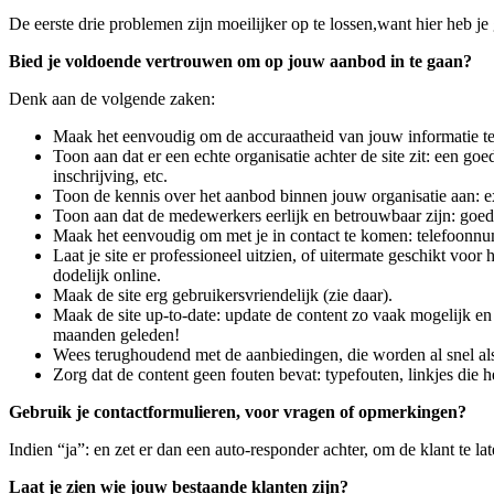
De eerste drie problemen zijn moeilijker op te lossen,want hier heb je
Bied je voldoende vertrouwen om op jouw aanbod in te gaan?
Denk aan de volgende zaken:
Maak het eenvoudig om de accuraatheid van jouw informatie te c
Toon aan dat er een echte organisatie achter de site zit: een 
inschrijving, etc.
Toon de kennis over het aanbod binnen jouw organisatie aan:
Toon aan dat de medewerkers eerlijk en betrouwbaar zijn: goede 
Maak het eenvoudig om met je in contact te komen: telefoonnumm
Laat je site er professioneel uitzien, of uitermate geschikt voo
dodelijk online.
Maak de site erg gebruikersvriendelijk (zie daar).
Maak de site up-to-date: update de content zo vaak mogelijk en 
maanden geleden!
Wees terughoudend met de aanbiedingen, die worden al snel als 
Zorg dat de content geen fouten bevat: typefouten, linkjes die he
Gebruik je contactformulieren, voor vragen of opmerkingen?
Indien “ja”: en zet er dan een auto-responder achter, om de klant te l
Laat je zien wie jouw bestaande klanten zijn?