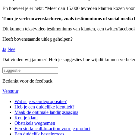
En hoeveel je er hebt: “Meer dan 15.000 tevreden klanten kozen voor
Toon je vertrouwensfactoren, zoals testimoniums of social media
Dit kunnen tekst/video testimoniums van klanten, een twitter/facebook
Heeft bovenstaande uitleg geholpen?
Ja
Nee
Dat vinden wij jammer! Heb je suggesties hoe wij dit kunnen verbete
Bedankt voor de feedback
Verstuur
Wat is je waardepropositie?
Heb je een duidelijke identiteit?
Maak de optimale landingspagina
Ken je klant
Obstakels wegnemen
Een sterke call-to-action voor je product
Een duidelijk bestelproces