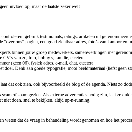
 geen invloed op, maar de laatste zeker wel!
ontroleren: gebruik testimonials, ratings, artikelen uit gerenommeerde 
goede “over ons” pagina, een goed zichtbaar adres, foto’s van kantoor 
 experts binnen jouw groep medewerkers, samenwerkingen met gerenomm
CV’s van ze, foto, hobby’s, familie, etcetera.
er (géén 06), fysiek adres, e-mail, chat, etcetera.
r het doel. Denk aan goede typografie, mooi beeldmateriaal (liefst geen 
laat dat ook zien, ook bijvoorbeeld de blog of de agenda. Niets zo dode
scam of spam gezien. Als externe advertenties nodig zijn, laat ze duide
t niet doen, snel te bekijken, altijd up-n-running.
aten weten dat de vraag in behandeling wordt genomen en hoe het proces e