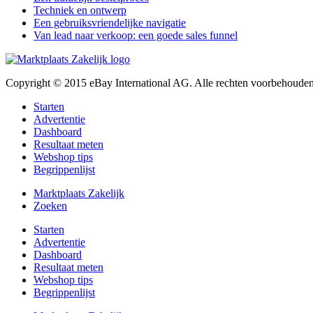
Techniek en ontwerp
Een gebruiksvriendelijke navigatie
Van lead naar verkoop: een goede sales funnel
Copyright © 2015 eBay International AG. Alle rechten voorbehouden
Starten
Advertentie
Dashboard
Resultaat meten
Webshop tips
Begrippenlijst
Marktplaats Zakelijk
Zoeken
Starten
Advertentie
Dashboard
Resultaat meten
Webshop tips
Begrippenlijst