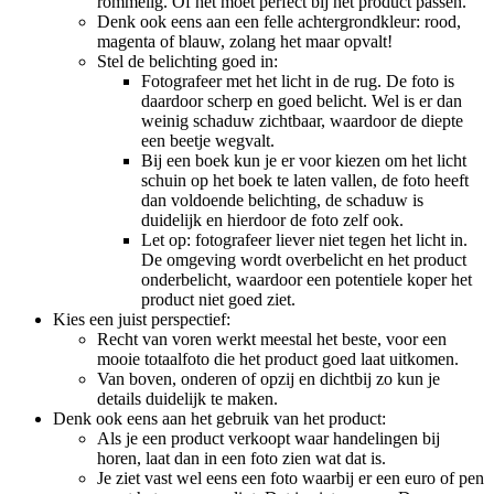
rommelig. Of het moet perfect bij het product passen.
Denk ook eens aan een felle achtergrondkleur: rood,
magenta of blauw, zolang het maar opvalt!
Stel de belichting goed in:
Fotografeer met het licht in de rug. De foto is
daardoor scherp en goed belicht. Wel is er dan
weinig schaduw zichtbaar, waardoor de diepte
een beetje wegvalt.
Bij een boek kun je er voor kiezen om het licht
schuin op het boek te laten vallen, de foto heeft
dan voldoende belichting, de schaduw is
duidelijk en hierdoor de foto zelf ook.
Let op: fotografeer liever niet tegen het licht in.
De omgeving wordt overbelicht en het product
onderbelicht, waardoor een potentiele koper het
product niet goed ziet.
Kies een juist perspectief:
Recht van voren werkt meestal het beste, voor een
mooie totaalfoto die het product goed laat uitkomen.
Van boven, onderen of opzij en dichtbij zo kun je
details duidelijk te maken.
Denk ook eens aan het gebruik van het product:
Als je een product verkoopt waar handelingen bij
horen, laat dan in een foto zien wat dat is.
Je ziet vast wel eens een foto waarbij er een euro of pen