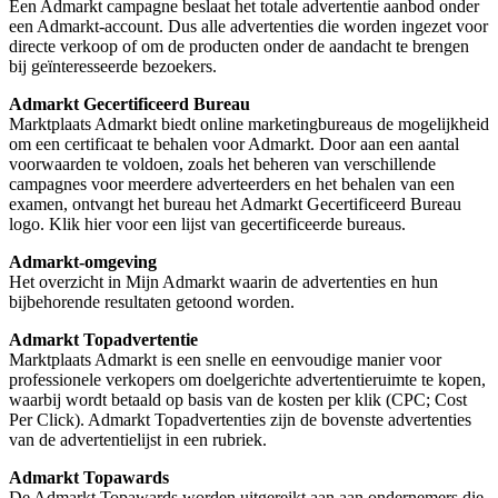
Een Admarkt campagne beslaat het totale advertentie aanbod onder
een Admarkt-account. Dus alle advertenties die worden ingezet voor
directe verkoop of om de producten onder de aandacht te brengen
bij geïnteresseerde bezoekers.
Admarkt Gecertificeerd Bureau
Marktplaats Admarkt biedt online marketingbureaus de mogelijkheid
om een certificaat te behalen voor Admarkt. Door aan een aantal
voorwaarden te voldoen, zoals het beheren van verschillende
campagnes voor meerdere adverteerders en het behalen van een
examen, ontvangt het bureau het Admarkt Gecertificeerd Bureau
logo. Klik hier voor een lijst van gecertificeerde bureaus.
Admarkt-omgeving
Het overzicht in Mijn Admarkt waarin de advertenties en hun
bijbehorende resultaten getoond worden.
Admarkt Topadvertentie
Marktplaats Admarkt is een snelle en eenvoudige manier voor
professionele verkopers om doelgerichte advertentieruimte te kopen,
waarbij wordt betaald op basis van de kosten per klik (CPC; Cost
Per Click). Admarkt Topadvertenties zijn de bovenste advertenties
van de advertentielijst in een rubriek.
Admarkt Topawards
De Admarkt Topawards worden uitgereikt aan aan ondernemers die