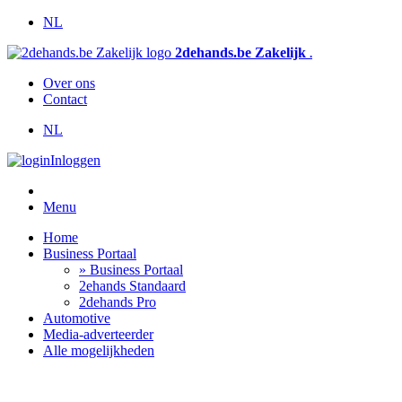
NL
2dehands.be Zakelijk
.
Over ons
Contact
NL
Inloggen
Menu
Home
Business Portaal
» Business Portaal
2ehands Standaard
2dehands Pro
Automotive
Media-adverteerder
Alle mogelijkheden