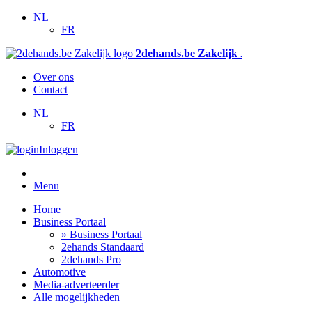
NL
FR
2dehands.be Zakelijk
.
Over ons
Contact
NL
FR
Inloggen
Menu
Home
Business Portaal
» Business Portaal
2ehands Standaard
2dehands Pro
Automotive
Media-adverteerder
Alle mogelijkheden