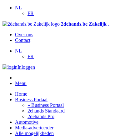
NL
FR
2dehands.be Zakelijk
.
Over ons
Contact
NL
FR
Inloggen
Menu
Home
Business Portaal
» Business Portaal
2ehands Standaard
2dehands Pro
Automotive
Media-adverteerder
Alle mogelijkheden