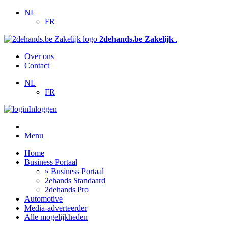
NL
FR
2dehands.be Zakelijk
.
Over ons
Contact
NL
FR
Inloggen
Menu
Home
Business Portaal
» Business Portaal
2ehands Standaard
2dehands Pro
Automotive
Media-adverteerder
Alle mogelijkheden