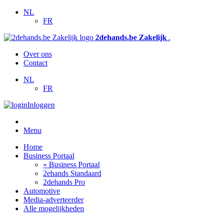
NL
FR
2dehands.be Zakelijk
.
Over ons
Contact
NL
FR
Inloggen
Menu
Home
Business Portaal
» Business Portaal
2ehands Standaard
2dehands Pro
Automotive
Media-adverteerder
Alle mogelijkheden