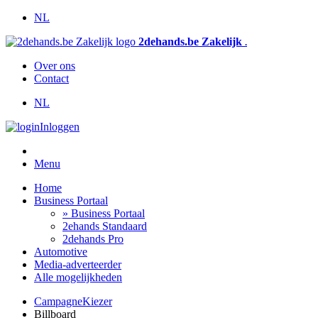
NL
2dehands.be Zakelijk
.
Over ons
Contact
NL
Inloggen
Menu
Home
Business Portaal
» Business Portaal
2ehands Standaard
2dehands Pro
Automotive
Media-adverteerder
Alle mogelijkheden
CampagneKiezer
Billboard