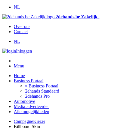
NL
2dehands.be Zakelijk
.
Over ons
Contact
NL
Inloggen
Menu
Home
Business Portaal
» Business Portaal
2ehands Standaard
2dehands Pro
Automotive
Media-adverteerder
Alle mogelijkheden
CampagneKiezer
Billboard Skin