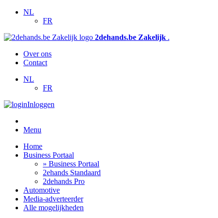
NL
FR
2dehands.be Zakelijk
.
Over ons
Contact
NL
FR
Inloggen
Menu
Home
Business Portaal
» Business Portaal
2ehands Standaard
2dehands Pro
Automotive
Media-adverteerder
Alle mogelijkheden