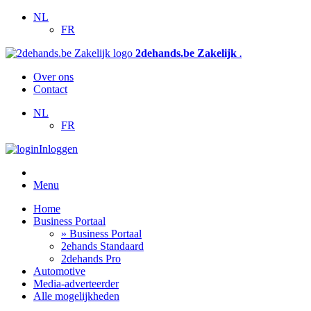
NL
FR
2dehands.be Zakelijk
.
Over ons
Contact
NL
FR
Inloggen
Menu
Home
Business Portaal
» Business Portaal
2ehands Standaard
2dehands Pro
Automotive
Media-adverteerder
Alle mogelijkheden