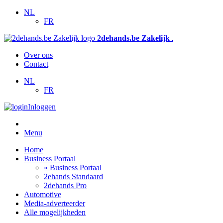
NL
FR
2dehands.be Zakelijk
.
Over ons
Contact
NL
FR
Inloggen
Menu
Home
Business Portaal
» Business Portaal
2ehands Standaard
2dehands Pro
Automotive
Media-adverteerder
Alle mogelijkheden