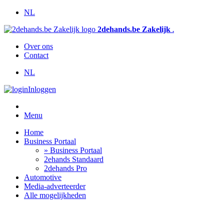
NL
2dehands.be Zakelijk
.
Over ons
Contact
NL
Inloggen
Menu
Home
Business Portaal
» Business Portaal
2ehands Standaard
2dehands Pro
Automotive
Media-adverteerder
Alle mogelijkheden