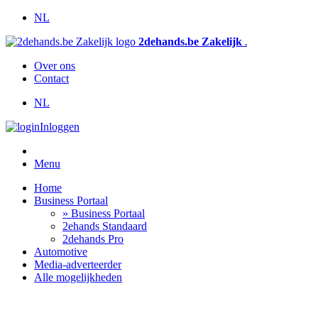
NL
2dehands.be Zakelijk
.
Over ons
Contact
NL
Inloggen
Menu
Home
Business Portaal
» Business Portaal
2ehands Standaard
2dehands Pro
Automotive
Media-adverteerder
Alle mogelijkheden