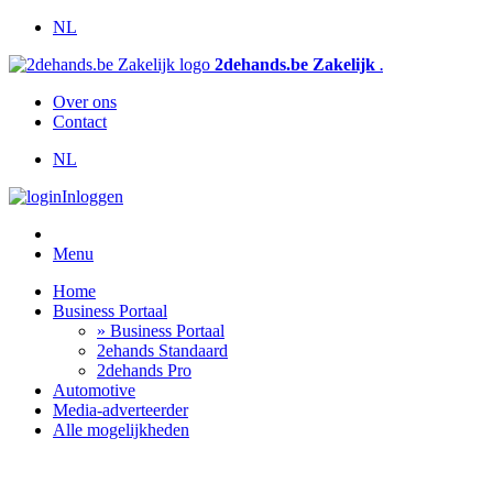
NL
2dehands.be Zakelijk
.
Over ons
Contact
NL
Inloggen
Menu
Home
Business Portaal
» Business Portaal
2ehands Standaard
2dehands Pro
Automotive
Media-adverteerder
Alle mogelijkheden