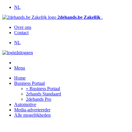
NL
2dehands.be Zakelijk
.
Over ons
Contact
NL
Inloggen
Menu
Home
Business Portaal
» Business Portaal
2ehands Standaard
2dehands Pro
Automotive
Media-adverteerder
Alle mogelijkheden