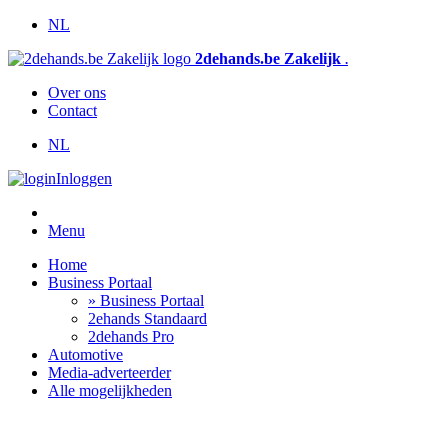
NL
2dehands.be Zakelijk
.
Over ons
Contact
NL
Inloggen
Menu
Home
Business Portaal
» Business Portaal
2ehands Standaard
2dehands Pro
Automotive
Media-adverteerder
Alle mogelijkheden