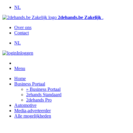
NL
2dehands.be Zakelijk
.
Over ons
Contact
NL
Inloggen
Menu
Home
Business Portaal
» Business Portaal
2ehands Standaard
2dehands Pro
Automotive
Media-adverteerder
Alle mogelijkheden