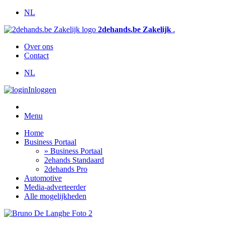
NL
2dehands.be Zakelijk
.
Over ons
Contact
NL
Inloggen
Menu
Home
Business Portaal
» Business Portaal
2ehands Standaard
2dehands Pro
Automotive
Media-adverteerder
Alle mogelijkheden