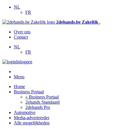
NL
FR
2dehands.be Zakelijk
.
Over ons
Contact
NL
FR
Inloggen
Menu
Home
Business Portaal
» Business Portaal
2ehands Standaard
2dehands Pro
Automotive
Media-adverteerder
Alle mogelijkheden