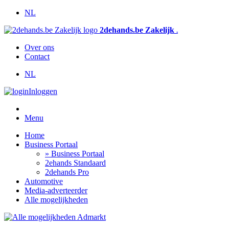
NL
2dehands.be Zakelijk
.
Over ons
Contact
NL
Inloggen
Menu
Home
Business Portaal
» Business Portaal
2ehands Standaard
2dehands Pro
Automotive
Media-adverteerder
Alle mogelijkheden