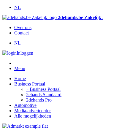
NL
2dehands.be Zakelijk
.
Over ons
Contact
NL
Inloggen
Menu
Home
Business Portaal
» Business Portaal
2ehands Standaard
2dehands Pro
Automotive
Media-adverteerder
Alle mogelijkheden