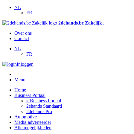
NL
FR
2dehands.be Zakelijk
.
Over ons
Contact
NL
FR
Inloggen
Menu
Home
Business Portaal
» Business Portaal
2ehands Standaard
2dehands Pro
Automotive
Media-adverteerder
Alle mogelijkheden