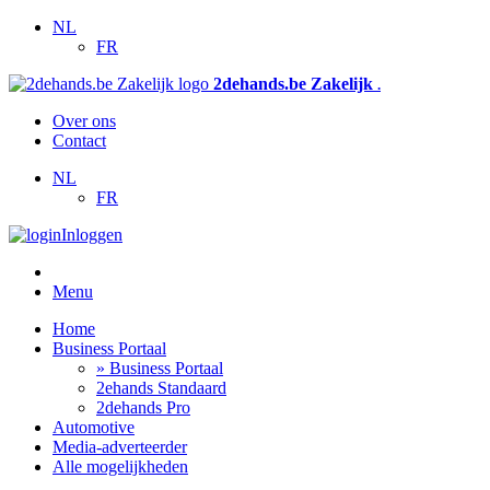
NL
FR
2dehands.be Zakelijk
.
Over ons
Contact
NL
FR
Inloggen
Menu
Home
Business Portaal
» Business Portaal
2ehands Standaard
2dehands Pro
Automotive
Media-adverteerder
Alle mogelijkheden