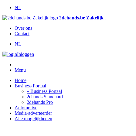
NL
2dehands.be Zakelijk
.
Over ons
Contact
NL
Inloggen
Menu
Home
Business Portaal
» Business Portaal
2ehands Standaard
2dehands Pro
Automotive
Media-adverteerder
Alle mogelijkheden