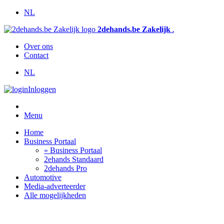
NL
2dehands.be Zakelijk
.
Over ons
Contact
NL
Inloggen
Menu
Home
Business Portaal
» Business Portaal
2ehands Standaard
2dehands Pro
Automotive
Media-adverteerder
Alle mogelijkheden