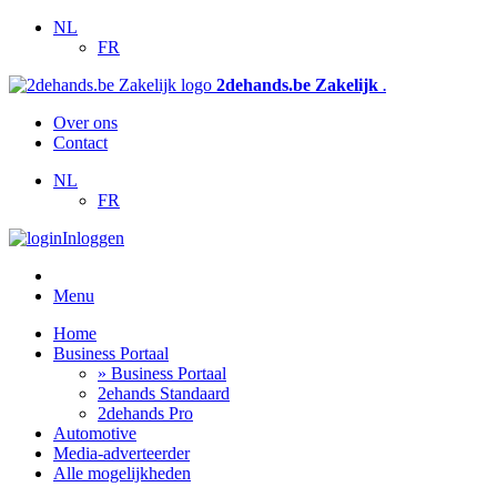
NL
FR
2dehands.be Zakelijk
.
Over ons
Contact
NL
FR
Inloggen
Menu
Home
Business Portaal
» Business Portaal
2ehands Standaard
2dehands Pro
Automotive
Media-adverteerder
Alle mogelijkheden