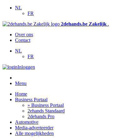
NL
FR
2dehands.be Zakelijk
.
Over ons
Contact
NL
FR
Inloggen
Menu
Home
Business Portaal
» Business Portaal
2ehands Standaard
2dehands Pro
Automotive
Media-adverteerder
Alle mogelijkheden