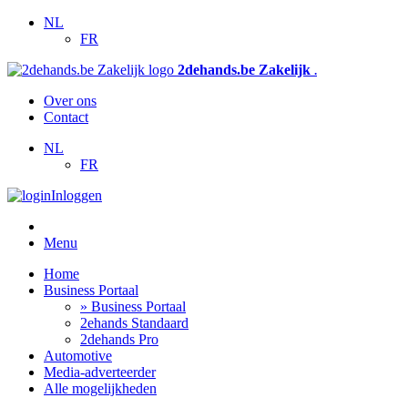
NL
FR
2dehands.be Zakelijk
.
Over ons
Contact
NL
FR
Inloggen
Menu
Home
Business Portaal
» Business Portaal
2ehands Standaard
2dehands Pro
Automotive
Media-adverteerder
Alle mogelijkheden