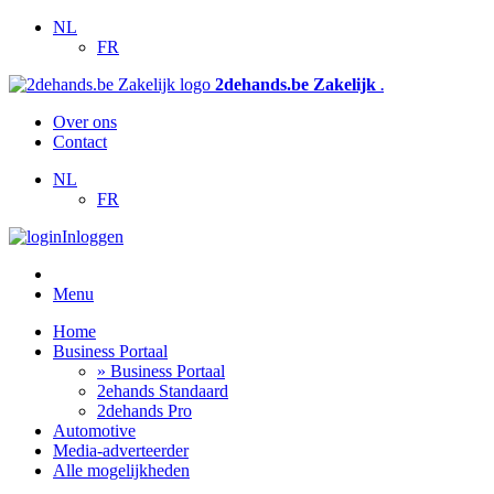
NL
FR
2dehands.be Zakelijk
.
Over ons
Contact
NL
FR
Inloggen
Menu
Home
Business Portaal
» Business Portaal
2ehands Standaard
2dehands Pro
Automotive
Media-adverteerder
Alle mogelijkheden