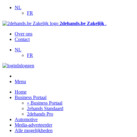
NL
FR
2dehands.be Zakelijk
.
Over ons
Contact
NL
FR
Inloggen
Menu
Home
Business Portaal
» Business Portaal
2ehands Standaard
2dehands Pro
Automotive
Media-adverteerder
Alle mogelijkheden