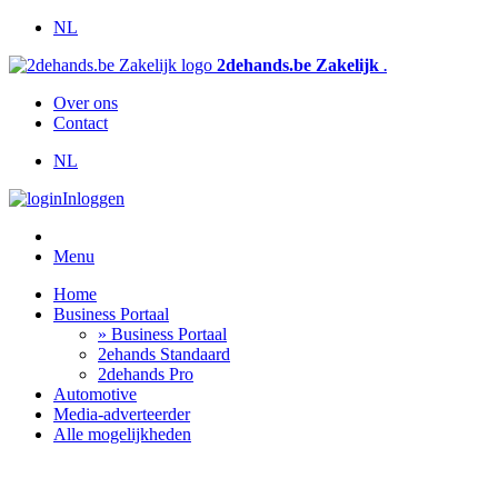
NL
2dehands.be Zakelijk
.
Over ons
Contact
NL
Inloggen
Menu
Home
Business Portaal
» Business Portaal
2ehands Standaard
2dehands Pro
Automotive
Media-adverteerder
Alle mogelijkheden