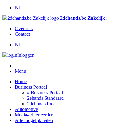
NL
2dehands.be Zakelijk
.
Over ons
Contact
NL
Inloggen
Menu
Home
Business Portaal
» Business Portaal
2ehands Standaard
2dehands Pro
Automotive
Media-adverteerder
Alle mogelijkheden