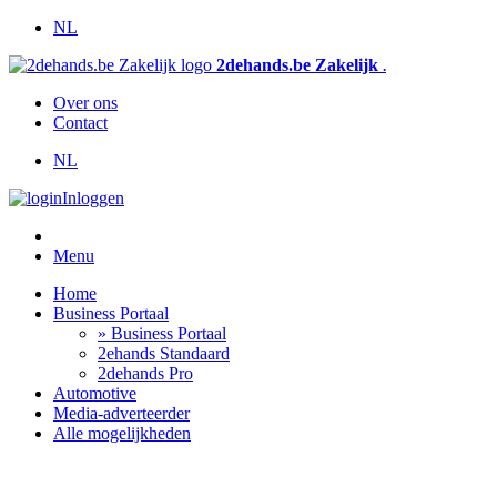
NL
2dehands.be Zakelijk
.
Over ons
Contact
NL
Inloggen
Menu
Home
Business Portaal
» Business Portaal
2ehands Standaard
2dehands Pro
Automotive
Media-adverteerder
Alle mogelijkheden