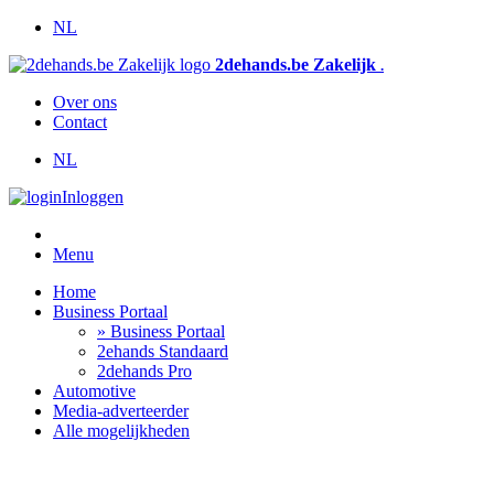
NL
2dehands.be Zakelijk
.
Over ons
Contact
NL
Inloggen
Menu
Home
Business Portaal
» Business Portaal
2ehands Standaard
2dehands Pro
Automotive
Media-adverteerder
Alle mogelijkheden