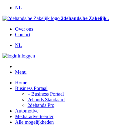
NL
2dehands.be Zakelijk
.
Over ons
Contact
NL
Inloggen
Menu
Home
Business Portaal
» Business Portaal
2ehands Standaard
2dehands Pro
Automotive
Media-adverteerder
Alle mogelijkheden